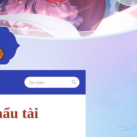
ẩu tài