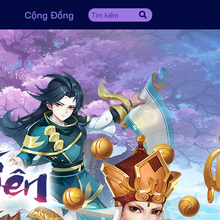
Cộng Đồng