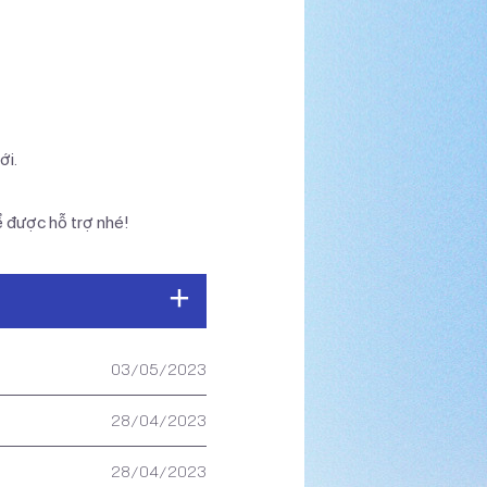
ới.
 được hỗ trợ nhé!
03/05/2023
28/04/2023
28/04/2023