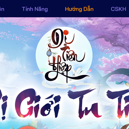
ện
Tính Năng
Hướng Dẫn
CSKH